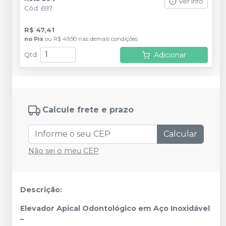
Ver info
Cód.
697
R$ 47,41
no
Pix
ou
R$ 49,90
nas demais condições
Adicionar
Qtd
:
Calcule frete e prazo
Calcular
Não sei o meu CEP
Descrição:
Elevador
Apical
Odontológico
em
Aço
Inoxidável
–