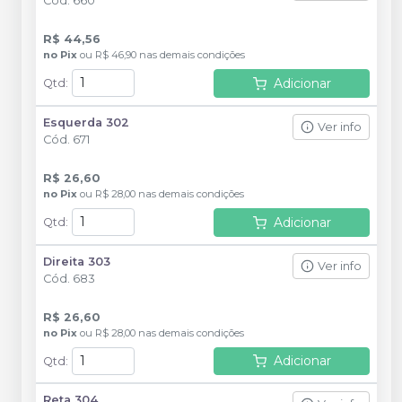
Cód.
660
R$ 44,56
no
Pix
ou
R$ 46,90
nas demais condições
Adicionar
Qtd
:
Esquerda 302
Ver info
Cód.
671
R$ 26,60
no
Pix
ou
R$ 28,00
nas demais condições
Adicionar
Qtd
:
Direita 303
Ver info
Cód.
683
R$ 26,60
no
Pix
ou
R$ 28,00
nas demais condições
Adicionar
Qtd
:
Reta 304