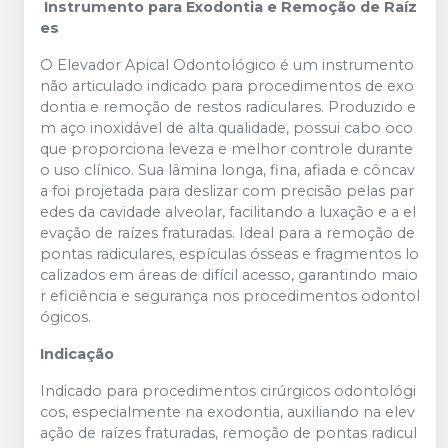
Instrumento
para
Exodontia
e
Remoção
de
Raíz
es
O
Elevador
Apical
Odontológico
é
um
instrumento
não
articulado
indicado
para
procedimentos
de
exo
dontia
e
remoção
de
restos
radiculares.
Produzido
e
m
aço
inoxidável
de
alta
qualidade,
possui
cabo
oco
que
proporciona
leveza
e
melhor
controle
durante
o
uso
clínico.
Sua
lâmina
longa,
fina,
afiada
e
côncav
a
foi
projetada
para
deslizar
com
precisão
pelas
par
edes
da
cavidade
alveolar,
facilitando
a
luxação
e
a
el
evação
de
raízes
fraturadas.
Ideal
para
a
remoção
de
pontas
radiculares,
espículas
ósseas
e
fragmentos
lo
calizados
em
áreas
de
difícil
acesso,
garantindo
maio
r
eficiência
e
segurança
nos
procedimentos
odontol
ógicos.
Indicação
Indicado
para
procedimentos
cirúrgicos
odontológi
cos,
especialmente
na
exodontia,
auxiliando
na
elev
ação
de
raízes
fraturadas,
remoção
de
pontas
radicul