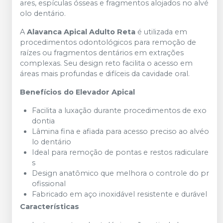
ares,
espículas
ósseas
e
fragmentos
alojados
no
alvé
olo
dentário.
A
Alavanca Apical Adulto Reta
é utilizada em
procedimentos odontológicos para remoção de
raízes ou fragmentos dentários em extrações
complexas. Seu design reto facilita o acesso em
áreas mais profundas e difíceis da cavidade oral.
Benefícios
do
Elevador
Apical
Facilita
a
luxação
durante
procedimentos
de
exo
dontia
Lâmina
fina
e
afiada
para
acesso
preciso
ao
alvéo
lo
dentário
Ideal
para
remoção
de
pontas
e
restos
radiculare
s
Design
anatômico
que
melhora
o
controle
do
pr
ofissional
Fabricado
em
aço
inoxidável
resistente
e
durável
Características