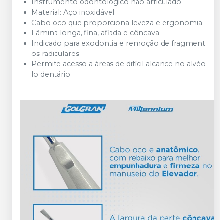
Instrumento
odontológico
não
articulado
Material:
Aço
inoxidável
Cabo
oco
que
proporciona
leveza
e
ergonomia
Lâmina
longa,
fina,
afiada
e
côncava
Indicado
para
exodontia
e
remoção
de
fragment
os
radiculares
Permite
acesso
a
áreas
de
difícil
alcance
no
alvéo
lo
dentário