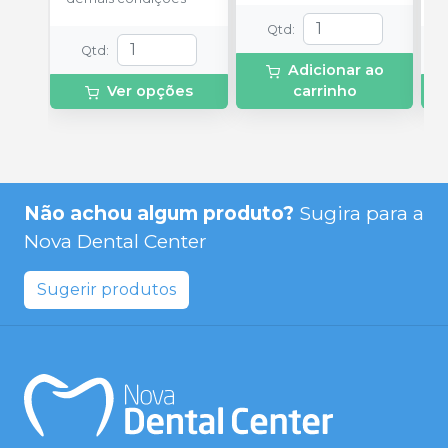
Qtd
:
Qtd
:
Adicionar ao
Ver opções
carrinho
Não achou algum produto?
Sugira para a
Nova Dental Center
Sugerir produtos