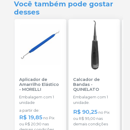
Você também pode gostar
desses
Aplicador de
Calcador de
E
Amarrilho Elástico
Bandas
-
P
-
MORELLI
QUINELATO
E
Embalagem com 1
Embalagem com 1
u
unidade
unidade.
a
a partir de
:
R$ 90,25
R
no
Pix
R$ 19,85
no
Pix
ou
R$ 95,00
nas
o
ou
R$ 20,90
nas
demais condições
c
demais condições