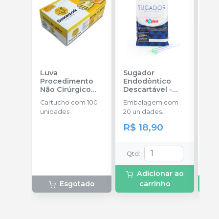
Luva
Sugador
Ba
Procedimento
Endodôntico
Im
Não Cirúrgico
Descartável
-
Sli
com Pó
-
SSPLUS
CA
Cartucho com 100
Embalagem com
Emb
DESCARPACK
unidades.
20 unidades.
100
R$ 18,90
a pa
R$
Qtd
:
Qt
Adicionar ao
Esgotado
carrinho