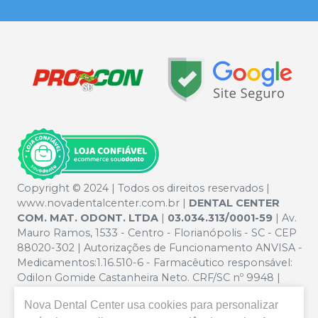
Copyright © 2024 | Todos os direitos reservados |
www.novadentalcenter.com.br |
DENTAL CENTER
COM. MAT. ODONT. LTDA
|
03.034.313/0001-59
| Av.
Mauro Ramos, 1533 - Centro - Florianópolis - SC - CEP
88020-302 | Autorizações de Funcionamento ANVISA -
Medicamentos:1.16.510-6 - Farmacêutico responsável:
Odilon Gomide Castanheira Neto. CRF/SC nº 9948 |
Política de Privacidade e Segurança - Fotos meramente
Nova Dental Center
usa cookies para personalizar
ilustrativas - Os preços e condições da loja virtual estão