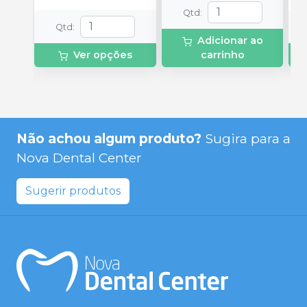
Qtd
:
Qtd
:
Adicionar ao
Ver opções
carrinho
Não achou algum produto?
Sugira para a
Nova Dental Center
Sugerir produtos