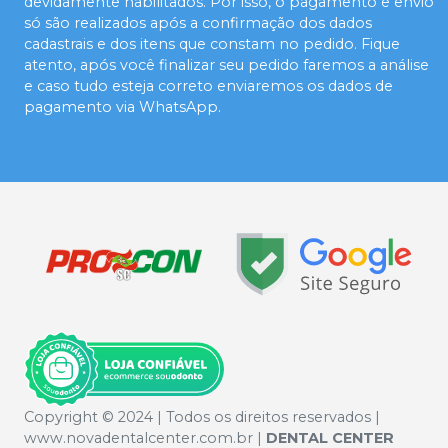
devidamente habilitados. Por isso, o pagamento e envio
só são realizados após a confirmação dos dados
cadastrais e dos itens que constam no pedido. Fique
atento, após você finalizar seu pedido faremos a análise
e caso tudo esteja correto enviaremos os dados de
pagamento via WhatsApp.
Copyright © 2024 | Todos os direitos reservados |
www.novadentalcenter.com.br |
DENTAL CENTER