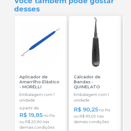
Você também pode gostar
desses
Aplicador de
Calcador de
E
Amarrilho Elástico
Bandas
-
P
-
MORELLI
QUINELATO
E
Embalagem com 1
Embalagem com 1
u
unidade
unidade.
a
a partir de
:
R$ 90,25
R
no
Pix
R$ 19,85
no
Pix
ou
R$ 95,00
nas
o
ou
R$ 20,90
nas
demais condições
c
demais condições