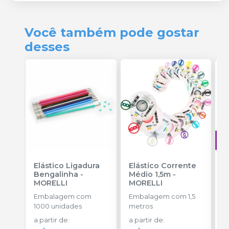
Você também pode gostar
desses
Elástico Ligadura
Elástico Corrente
A
Bengalinha
-
Médio 1,5m
-
O
MORELLI
MORELLI
T
-
Embalagem com
Embalagem com 1,5
E
1000 unidades
metros
S
a partir de
:
a partir de
:
R