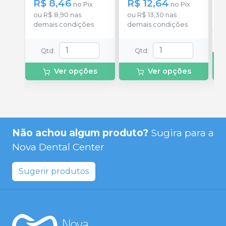
R$ 8,46
R$ 12,64
no
Pix
no
Pix
o
ou
R$ 8,90
nas
ou
R$ 13,30
nas
d
demais condições
demais condições
Qtd
:
Qtd
:
Ver opções
Ver opções
Não achou algum produto?
Sugira para a
Nova Dental Center
Sugerir produtos