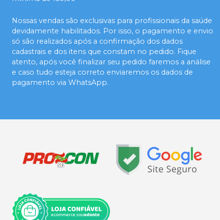
Nossas vendas são exclusivas para profissionais da saúde
devidamente habilitados. Por isso, o pagamento e envio
só são realizados após a confirmação dos dados
cadastrais e dos itens que constam no pedido. Fique
atento, após você finalizar seu pedido faremos a análise
e caso tudo esteja correto enviaremos os dados de
pagamento via WhatsApp.