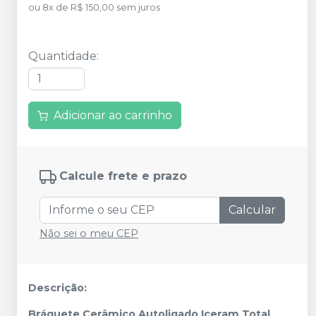
ou
8
x
de
R$ 150,00
sem juros
Quantidade
:
Adicionar ao carrinho
Calcule frete e prazo
Calcular
Não sei o meu CEP
Descrição:
Bráquete Cerâmico Autoligado Iceram Total