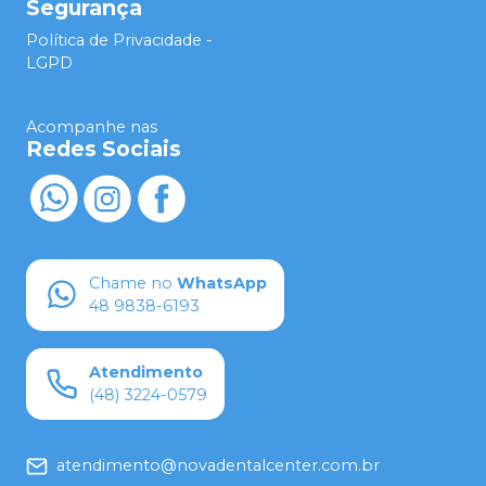
Segurança
Política de Privacidade -
LGPD
Acompanhe nas
Redes Sociais
Chame no
WhatsApp
48 9838-6193
Atendimento
(48) 3224-0579
atendimento@novadentalcenter.com.br