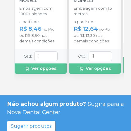
MORELLI
MORELLI
T
-
Embalagem com
Embalagem com 1,5
E
1000 unidades
metros
S
a partir de
:
a partir de
:
R
R$ 8,46
R$ 12,64
no
Pix
no
Pix
o
ou
R$ 8,90
nas
ou
R$ 13,30
nas
d
demais condições
demais condições
Qtd
:
Qtd
:
Ver opções
Ver opções
Não achou algum produto?
Sugira para a
Nova Dental Center
Sugerir produtos