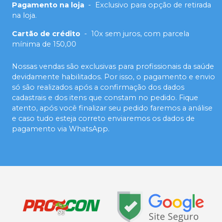
Pagamento na loja
-
Exclusivo para opção de retirada
na loja.
Cartão de crédito
-
10x sem juros, com parcela
mínima de 150,00
Nossas vendas são exclusivas para profissionais da saúde
devidamente habilitados. Por isso, o pagamento e envio
só são realizados após a confirmação dos dados
cadastrais e dos itens que constam no pedido. Fique
atento, após você finalizar seu pedido faremos a análise
e caso tudo esteja correto enviaremos os dados de
pagamento via WhatsApp.