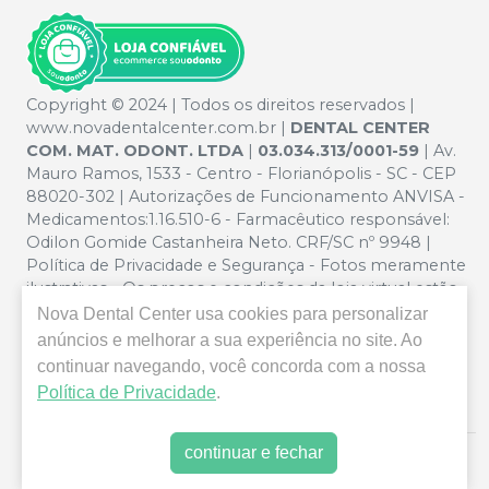
Copyright © 2024 | Todos os direitos reservados |
www.novadentalcenter.com.br |
DENTAL CENTER
COM. MAT. ODONT. LTDA
|
03.034.313/0001-59
| Av.
Mauro Ramos, 1533 - Centro - Florianópolis - SC - CEP
88020-302 | Autorizações de Funcionamento ANVISA -
Medicamentos:1.16.510-6 - Farmacêutico responsável:
Odilon Gomide Castanheira Neto. CRF/SC nº 9948 |
Política de Privacidade e Segurança - Fotos meramente
ilustrativas - Os preços e condições da loja virtual estão
sujeitos a alterações. Em caso de divergência de preços
Nova Dental Center
usa cookies para personalizar
no site, o valor válido é o do Carrinho de Compra. Não
anúncios e melhorar a sua experiência no site. Ao
vendemos por atacado, por isso nos reservamos o
continuar navegando, você concorda com a nossa
direito de não atender compras de grandes volumes
Política de Privacidade
.
pelo site.
continuar e fechar
E-commerce produzido por
Sou Odonto Ecommerce
.