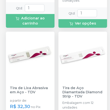
condições
Qtd
:
Qtd
:
Adicionar ao
carrinho
Ver opções
Tira de Lixa Abrasiva
Tira de Aço
em Aço
-
TDV
Diamantada Diamond
Strip
-
TDV
a partir de
:
Embalagem com 12
R$ 32,30
no
Pix
unidades