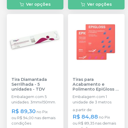
Ver opções
Ver opções
Tira Diamantada
Tiras para
Serrilhada - 5
Acabamento e
unidades
-
TDV
Polimento EpiGloss
-
AMERICAN BURRS
Embalagem com 5
Embalagem com 1
unidades. 3mmx150mm.
unidade de 3 metros
R$ 89,30
a partir de
:
no
Pix
R$ 84,88
no
Pix
ou
R$ 94,00
nas demais
condições
ou
R$ 89,35
nas demais