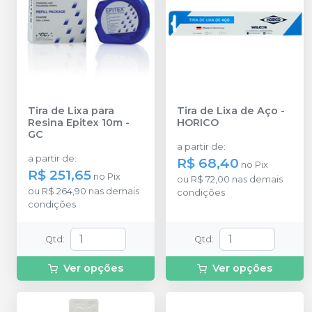
Tira de Lixa para
Tira de Lixa de Aço
-
Resina Epitex 10m
-
HORICO
GC
a partir de
:
a partir de
:
R$ 68,40
no
Pix
R$ 251,65
no
Pix
ou
R$ 72,00
nas demais
ou
R$ 264,90
nas demais
condições
condições
Qtd
:
Qtd
:
Ver opções
Ver opções