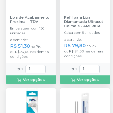
Lixa de Acabamento
Refil para Lixa
Proximal
-
TDV
Diamantada Ultracut
Colmeia
-
AMERICAN
Embalagem com 150
BURRS
Caixa com 5 unidades
unidades
a partir de
:
a partir de
:
R$ 79,80
R$ 51,30
no
Pix
no
Pix
ou
R$ 84,00
nas demais
ou
R$ 54,00
nas demais
condições
condições
Qtd
:
Qtd
:
Ver opções
Ver opções