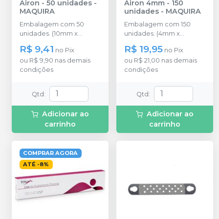
Airon - 50 unidades
-
Airon 4mm - 150
MAQUIRA
unidades
-
MAQUIRA
Embalagem com 50
Embalagem com 150
unidades. (10mm x
unidades. (4mm x
120mm x 0,5mm).
170mm).
R$ 9,41
R$ 19,95
no
Pix
no
Pix
ou
R$ 9,90
nas demais
ou
R$ 21,00
nas demais
condições
condições
Qtd
:
Qtd
:
Adicionar ao
Adicionar ao
carrinho
carrinho
COMPRAR AGORA
ATÉ
-
8
%