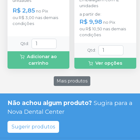
unidades
unidades
R$ 2,85
no
Pix
a partir de
:
ou
R$ 3,00
nas demais
R$ 9,98
no
Pix
condições
ou
R$ 10,50
nas demais
condições
Qtd
:
Qtd
:
Adicionar ao
carrinho
Ver opções
Mais produtos
Não achou algum produto?
Sugira para a
Nova Dental Center
Sugerir produtos