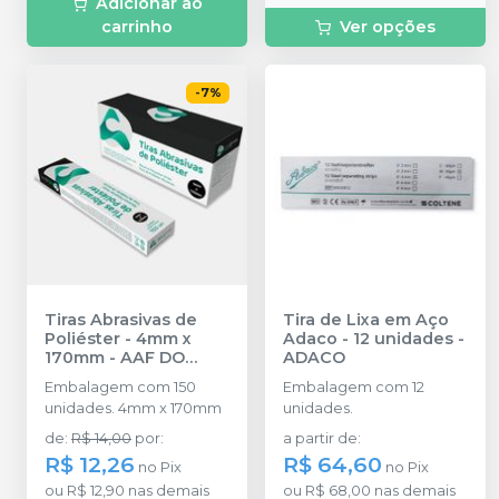
Adicionar ao
carrinho
Ver opções
-
7
%
Tiras Abrasivas de
Tira de Lixa em Aço
Poliéster - 4mm x
Adaco - 12 unidades
-
170mm
-
AAF DO
ADACO
BRASIL
Embalagem com 150
Embalagem com 12
unidades. 4mm x 170mm
unidades.
de
:
R$ 14,00
por
:
a partir de
:
R$ 12,26
R$ 64,60
no
Pix
no
Pix
ou
R$ 12,90
nas demais
ou
R$ 68,00
nas demais