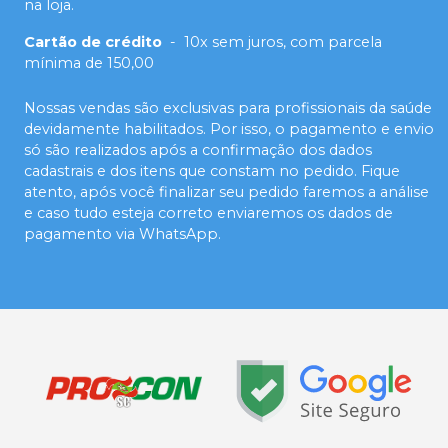
na loja.
Cartão de crédito
-
10x sem juros, com parcela
mínima de 150,00
Nossas vendas são exclusivas para profissionais da saúde
devidamente habilitados. Por isso, o pagamento e envio
só são realizados após a confirmação dos dados
cadastrais e dos itens que constam no pedido. Fique
atento, após você finalizar seu pedido faremos a análise
e caso tudo esteja correto enviaremos os dados de
pagamento via WhatsApp.