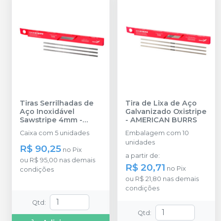
Tiras Serrilhadas de
Tira de Lixa de Aço
Aço Inoxidável
Galvanizado Oxistripe
Sawstripe 4mm
-
-
AMERICAN BURRS
AMERICAN BURRS
Caixa com 5 unidades
Embalagem com 10
unidades
R$ 90,25
no
Pix
a partir de
:
ou
R$ 95,00
nas demais
R$ 20,71
no
Pix
condições
ou
R$ 21,80
nas demais
condições
Qtd
:
Qtd
: