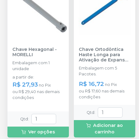
Chave Hexagonal
-
Chave Ortodôntica
MORELLI
Haste Longa para
Ativação de Expansor
Embalagem com 1
- 75.01.038
-
MORELLI
Embalagem com 5
unidade
Pacotes.
a partir de
:
R$ 16,72
R$ 27,93
no
Pix
no
Pix
ou
R$ 17,60
nas demais
ou
R$ 29,40
nas demais
condições
condições
Qtd
:
Qtd
:
Adicionar ao
Ver opções
carrinho