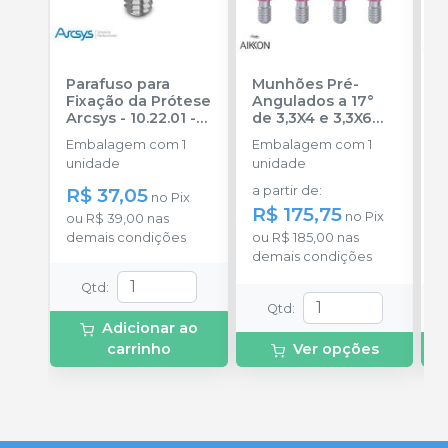
Parafuso para
Munhões Pré-
L
Fixação da Prótese
Angulados a 17°
F
Arcsys - 10.22.01
-
de 3,3X4 e 3,3X6
E
FGM IMPLANTES
mm Aikkon CA
-
Embalagem com 1
Embalagem com 1
u
FGM IMPLANTES
unidade
unidade
a
R$ 37,05
a partir de
:
R
no
Pix
R$ 175,75
no
Pix
ou
R$ 39,00
nas
o
demais condições
ou
R$ 185,00
nas
d
demais condições
Qtd
:
Qtd
:
Adicionar ao
carrinho
Ver opções