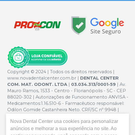
Copyright © 2024 | Todos os direitos reservados |
www.novadentalcenter.com.br |
DENTAL CENTER
COM. MAT. ODONT. LTDA
|
03.034.313/0001-59
| Av.
Mauro Ramos, 1533 - Centro - Florianópolis - SC - CEP
88020-302 | Autorizações de Funcionamento ANVISA -
Medicamentos:1.16.510-6 - Farmacêutico responsável:
Odilon Gomide Castanheira Neto. CRF/SC nº 9948 |
Política de Privacidade e Segurança - Fotos meramente
Nova Dental Center
usa cookies para personalizar
ilustrativas - Os preços e condições da loja virtual estão
sujeitos a alterações. Em caso de divergência de preços
anúncios e melhorar a sua experiência no site. Ao
no site, o valor válido é o do Carrinho de Compra. Não