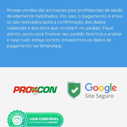
Nossas vendas são exclusivas para profissionais da saúde
devidamente habilitados. Por isso, o pagamento e envio
só são realizados após a confirmação dos dados
cadastrais e dos itens que constam no pedido. Fique
atento, após você finalizar seu pedido faremos a análise
e caso tudo esteja correto enviaremos os dados de
pagamento via WhatsApp.