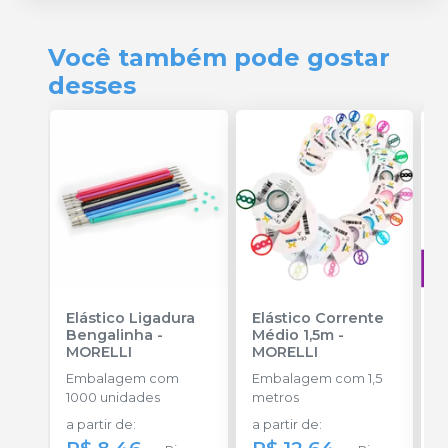
Você também pode gostar
desses
Elástico Ligadura
Elástico Corrente
A
Bengalinha
-
Médio 1,5m
-
O
MORELLI
MORELLI
T
-
Embalagem com
Embalagem com 1,5
E
1000 unidades
metros
S
a partir de
:
a partir de
:
R