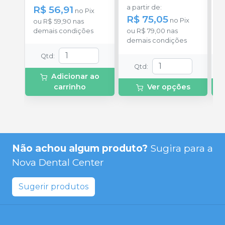
R$ 56,91
a partir de
:
a
no
Pix
R$ 75,05
R
no
Pix
ou
R$ 59,90
nas
demais condições
ou
R$ 79,00
nas
o
demais condições
d
Qtd
:
Qtd
:
Adicionar ao
carrinho
Ver opções
Não achou algum produto?
Sugira para a
Nova Dental Center
Sugerir produtos