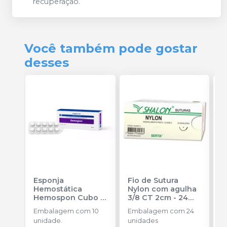
recuperação.
Você também pode gostar
desses
Esponja
Fio de Sutura
F
Hemostática
Nylon com agulha
c
Hemospon Cubo -
3/8 CT 2cm - 24
1
10 unidades
-
unidades
-
S
Embalagem com 10
Embalagem com 24
E
MAQUIRA
SHALON
unidade.
unidades
u