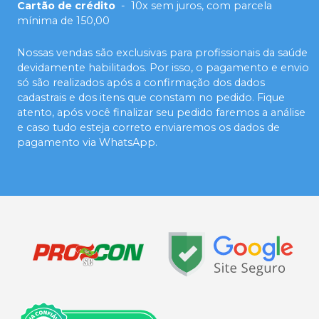
Cartão de crédito
-
10x sem juros, com parcela
mínima de 150,00
Nossas vendas são exclusivas para profissionais da saúde
devidamente habilitados. Por isso, o pagamento e envio
só são realizados após a confirmação dos dados
cadastrais e dos itens que constam no pedido. Fique
atento, após você finalizar seu pedido faremos a análise
e caso tudo esteja correto enviaremos os dados de
pagamento via WhatsApp.