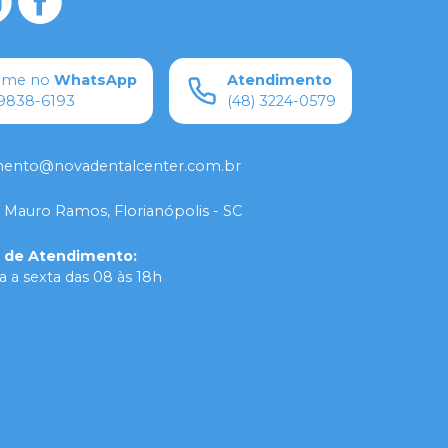
ame no
WhatsApp
Atendimento
9838-6193
(48) 3224-0579
mento@novadentalcenter.com.br
 Mauro Ramos, Florianópolis - SC
o de Atendimento
:
 a sexta das 08 às 18h