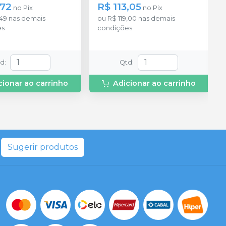
disponível na cor azul.
,72
R$ 113,05
no
Pix
no
Pix
,49
nas demais
ou
R$ 119,00
nas demais
es
condições
td
:
Qtd
:
cionar ao carrinho
Adicionar ao carrinho
Sugerir produtos