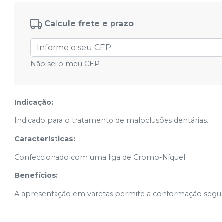
Cód.
16110
Calcule frete e prazo
0,43mm x 0,55mm (.017'' x .022'') em
Vareta - 55.03.016
Ver info
Cód.
13959
Não sei o meu CEP
Indicação:
Indicado para o tratamento de maloclusões dentárias.
Características:
Confeccionado com uma liga de Cromo-Níquel.
Benefícios:
A apresentação em varetas permite a conformação segund