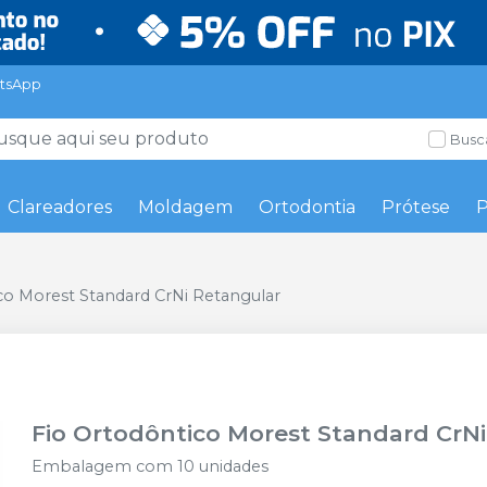
tsApp
Busc
Clareadores
Moldagem
Ortodontia
Prótese
P
co Morest Standard CrNi Retangular
Fio Ortodôntico Morest Standard CrN
Embalagem com 10 unidades