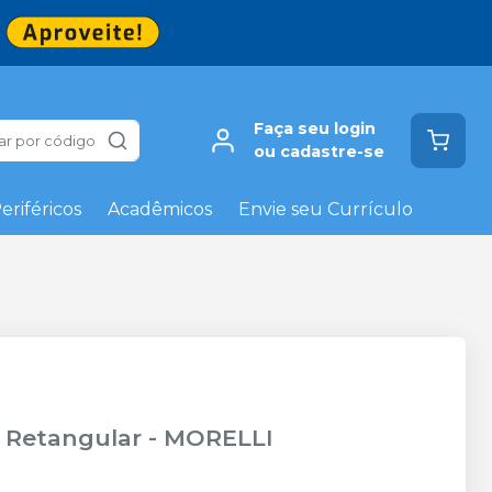
Faça seu login
ar por código
ou cadastre-se
eriféricos
Acadêmicos
Envie seu Currículo
i Retangular
-
MORELLI