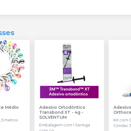
sses
nte Médio
Adesivo Ortodôntico
Adesivo
Transbond XT - 4g
-
Orthoc
SOLVENTUM
,5 metros
Kit com 
Embalagem com 1 Seringa
Condac 3
com 4g.