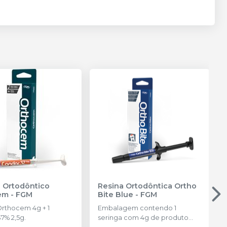
 Ortodôntico
Resina Ortodôntica Ortho
em
-
FGM
Bite Blue
-
FGM
Orthocem 4g + 1
Embalagem contendo 1
7% 2,5g.
seringa com 4g de produto