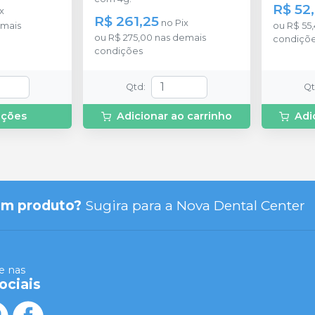
R$ 52
x
R$ 261,25
no
Pix
mais
ou
R$ 55
ou
R$ 275,00
nas demais
condiçõ
condições
Qtd
:
Q
pções
Adicionar ao carrinho
Adi
um produto?
Sugira para a
Nova Dental Center
 nas
ociais