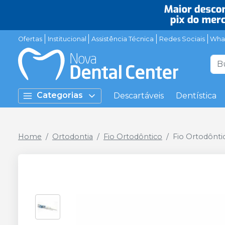
Ofertas
Institucional
Assistência Técnica
Redes Sociais
Wha
Categorias
Descartáveis
Dentística
Home
Ortodontia
Fio Ortodôntico
Fio Ortodônti