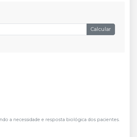
demais condições
R$ 15,68
Adicionar
Qtd
:
no
Pix
ou
R$ 16,50
nas
demais condições
Calcular
o a necessidade e resposta biológica dos pacientes.