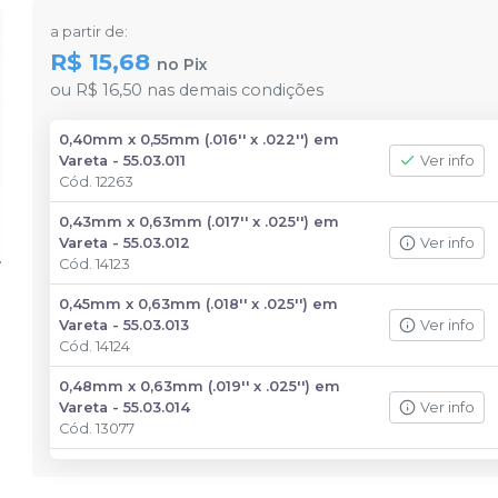
a partir de:
R$ 15,68
no
Pix
ou
R$ 16,50
nas demais condições
0,40mm x 0,55mm (.016'' x .022'') em
Vareta - 55.03.011
Ver info
Cód.
12263
0,43mm x 0,63mm (.017'' x .025'') em
Vareta - 55.03.012
Ver info
Cód.
14123
0,45mm x 0,63mm (.018'' x .025'') em
Vareta - 55.03.013
Ver info
Cód.
14124
0,48mm x 0,63mm (.019'' x .025'') em
Vareta - 55.03.014
Ver info
Cód.
13077
0,53mm x 0,63mm (.021'' x .025'') em
Vareta - 55.03.015
Ver info