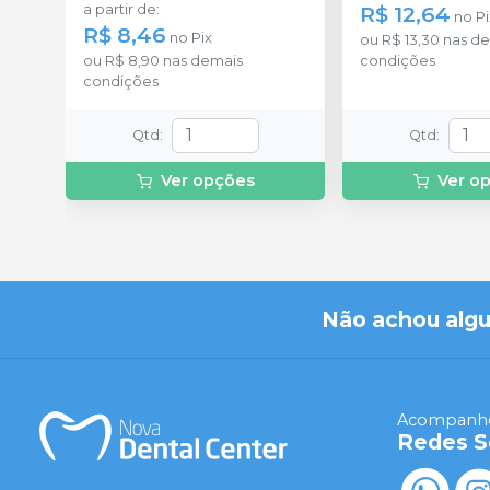
a partir de
:
R$ 12,64
no
Pi
R$ 8,46
no
Pix
ou
R$ 13,30
nas de
ou
R$ 8,90
nas demais
condições
condições
Qtd
:
Qtd
:
Ver opções
Ver o
Não achou alg
Acompanhe
Redes S