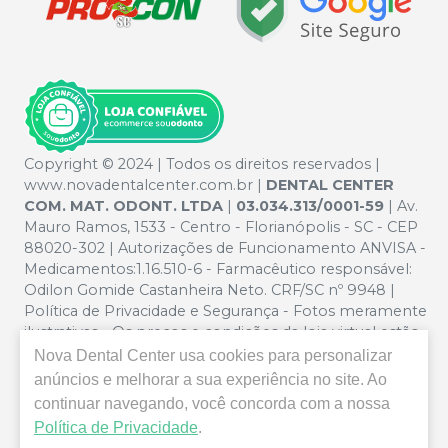
Copyright © 2024 | Todos os direitos reservados |
www.novadentalcenter.com.br |
DENTAL CENTER
COM. MAT. ODONT. LTDA
|
03.034.313/0001-59
| Av.
Mauro Ramos, 1533 - Centro - Florianópolis - SC - CEP
88020-302 | Autorizações de Funcionamento ANVISA -
Medicamentos:1.16.510-6 - Farmacêutico responsável:
Odilon Gomide Castanheira Neto. CRF/SC nº 9948 |
Política de Privacidade e Segurança - Fotos meramente
ilustrativas - Os preços e condições da loja virtual estão
sujeitos a alterações. Em caso de divergência de preços
Nova Dental Center
usa cookies para personalizar
no site, o valor válido é o do Carrinho de Compra. Não
anúncios e melhorar a sua experiência no site. Ao
vendemos por atacado, por isso nos reservamos o
continuar navegando, você concorda com a nossa
direito de não atender compras de grandes volumes
Política de Privacidade
.
pelo site.