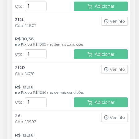
Adicionar
Qtd
:
212L
Ver info
Cód.
14802
R$ 10,36
no
Pix
ou
R$ 10,90
nas demais condições
Adicionar
Qtd
:
212R
Ver info
Cód.
14791
R$ 12,26
no
Pix
ou
R$ 12,90
nas demais condições
Adicionar
Qtd
:
26
Ver info
Cód.
10993
R$ 12,26