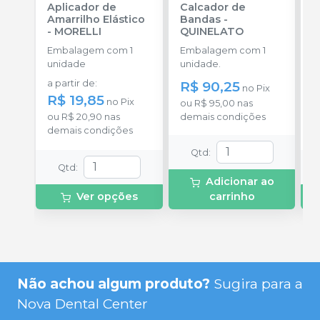
Aplicador de
Calcador de
E
Amarrilho Elástico
Bandas
-
P
-
MORELLI
QUINELATO
E
Embalagem com 1
Embalagem com 1
u
unidade
unidade.
a
a partir de
:
R$ 90,25
R
no
Pix
R$ 19,85
no
Pix
ou
R$ 95,00
nas
o
ou
R$ 20,90
nas
demais condições
c
demais condições
Qtd
:
Qtd
:
Adicionar ao
Ver opções
carrinho
Não achou algum produto?
Sugira para a
Nova Dental Center