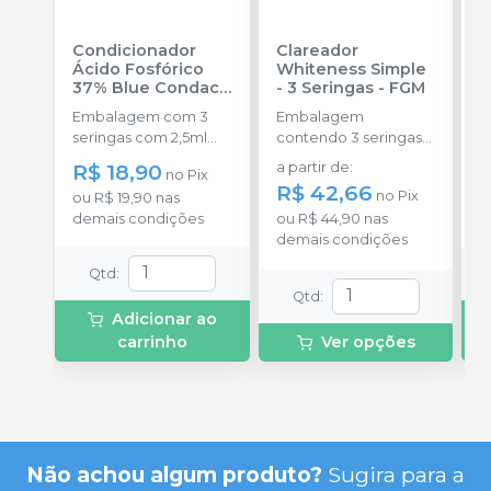
Condicionador
Clareador
K
Ácido Fosfórico
Whiteness Simple
F
37% Blue Condac
-
- 3 Seringas
-
FGM
S
FGM
Embalagem com 3
Embalagem
E
seringas com 2,5ml
contendo 3 seringas
s
cada uma e 3
com 3g de gel cada
A
R$ 18,90
a partir de
:
R
no
Pix
ponteiras para
uma.
4
R$ 42,66
no
Pix
ou
R$ 19,90
nas
o
aplicação.
pl
demais condições
ou
R$ 44,90
nas
d
s
demais condições
f
l
Qtd
:
Qtd
:
Adicionar ao
carrinho
Ver opções
Não achou algum produto?
Sugira para a