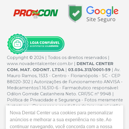
Copyright © 2024 | Todos os direitos reservados |
www.novadentalcenter.com.br |
DENTAL CENTER
COM. MAT. ODONT. LTDA
|
03.034.313/0001-59
| Av.
Mauro Ramos, 1533 - Centro - Florianópolis - SC - CEP
88020-302 | Autorizações de Funcionamento ANVISA -
Medicamentos:1.16.510-6 - Farmacêutico responsável:
Odilon Gomide Castanheira Neto. CRF/SC nº 9948 |
Política de Privacidade e Segurança - Fotos meramente
ilustrativas - Os preços e condições da loja virtual estão
sujeitos a alterações. Em caso de divergência de preços
Nova Dental Center
usa cookies para personalizar
no site, o valor válido é o do Carrinho de Compra. Não
anúncios e melhorar a sua experiência no site. Ao
vendemos por atacado, por isso nos reservamos o
continuar navegando, você concorda com a nossa