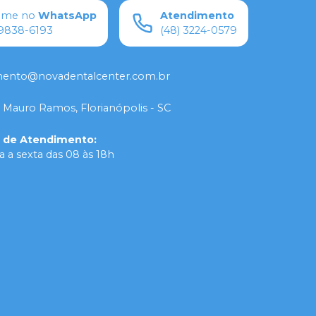
ame no
WhatsApp
Atendimento
9838-6193
(48) 3224-0579
mento@novadentalcenter.com.br
 Mauro Ramos, Florianópolis - SC
o de Atendimento
:
 a sexta das 08 às 18h