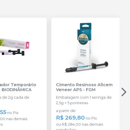
ador Temporário
Cimento Resinoso Allcem
-
BIODINÂMICA
Veneer APS
-
FGM
s de 2g cada de
Embalagem com 1 seringa de
2,5g + 5 ponteiras.
,55
a partir de
:
no
Pix
R$ 269,80
no
Pix
,00
nas demais
es
ou
R$ 284,00
nas demais
condições