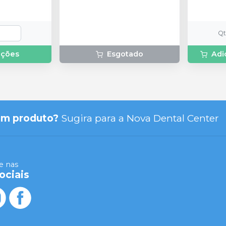
Q
pções
Esgotado
Adi
um produto?
Sugira para a
Nova Dental Center
 nas
ociais