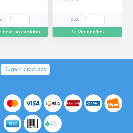
td
:
Qtd
:
cionar ao carrinho
Ver opções
Sugerir produtos