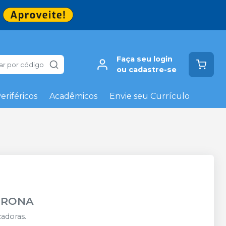
Faça seu login
ar por código
ou cadastre-se
eriféricos
Acadêmicos
Envie seu Currículo
IRONA
adoras.