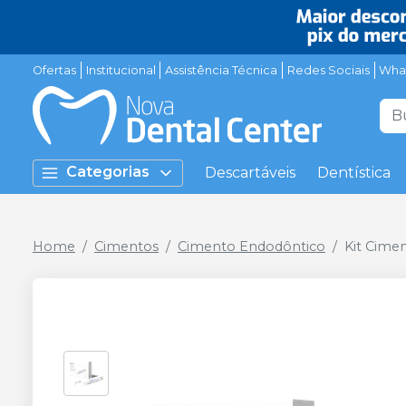
Ofertas
Institucional
Assistência Técnica
Redes Sociais
Wha
Categorias
Descartáveis
Dentística
Home
Cimentos
Cimento Endodôntico
Kit Cimen