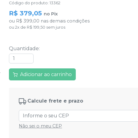
Código do produto
:
13362
R$ 379,05
no
Pix
ou
R$ 399,00
nas demais condições
ou
2
x
de
R$ 199,50
sem juros
Quantidade
:
Adicionar ao carrinho
Calcule frete e prazo
Não sei o meu CEP