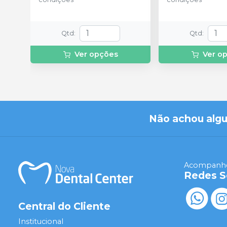
Qtd
:
Qtd
:
Ver opções
Ver o
Não achou alg
Acompanhe
Redes S
Central do Cliente
Institucional