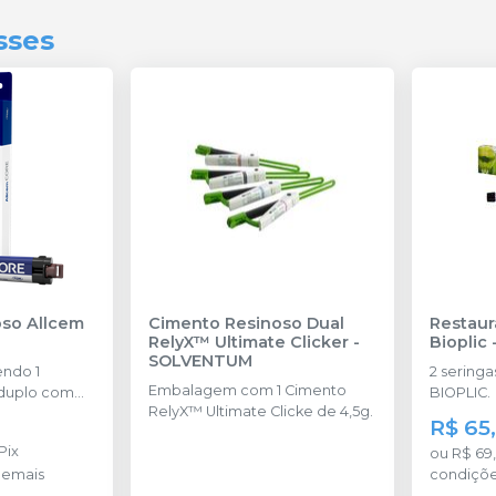
sses
Cimento Resinoso Dual
Restaur
RelyX™ Ultimate Clicker
-
Bioplic
SOLVENTUM
ndo 1
2 seringa
Embalagem com 1 Cimento
 duplo com
BIOPLIC.
RelyX™ Ultimate Clicke de 4,5g.
R$ 65
Pix
ou
R$ 69
demais
condiçõ