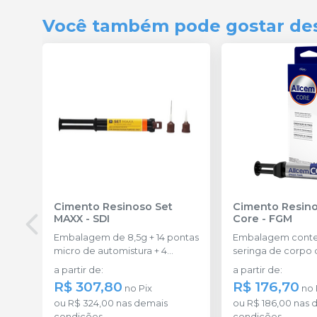
Você também pode gostar de
Cimento Resinoso Set
Cimento Resinoso Allcem
MAXX
-
SDI
Core
-
FGM
Embalagem de 8,5g + 14 pontas
Embalagem conte
micro de automistura + 4
seringa de corpo
pontas
6g e 8 ponteiras
a partir de
:
a partir de
:
R$ 307,80
R$ 176,70
no
Pix
no
ou
R$ 324,00
nas demais
ou
R$ 186,00
nas 
condições
condições