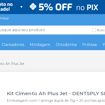
tsApp
Busc
Clareadores
Moldagem
Ortodontia
Prótese
P
to Ah Plus Jet
Kit Cimento Ah Plus Jet
-
DENTSPLY S
Embalagem com 1 seringa dupla de 15g + 20 pontas aplic