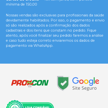
mínima de 150,00
Nossas vendas são exclusivas para profissionais da saúde
devidamente habilitados. Por isso, o pagamento e envio
só são realizados após a confirmação dos dados
cadastrais e dos itens que constam no pedido. Fique
atento, após você finalizar seu pedido faremos a análise
e caso tudo esteja correto enviaremos os dados de
pagamento via WhatsApp.