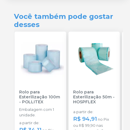
Você também pode gostar
desses
Rolo para
Rolo para
R
Esterilização 100m
Esterilização 50m
-
E
-
POLLITEX
HOSPFLEX
-
Embalagem com 1
a partir de
:
a
unidade.
R$ 94,91
no
Pix
a partir de
:
ou
R$ 99,90
nas
o
R$ 34,11