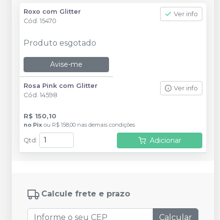
Roxo com Glitter
Ver info
Cód.
15470
Produto esgotado
Avise-me
Rosa Pink com Glitter
Ver info
Cód.
14598
R$ 150,10
no
Pix
ou
R$ 158,00
nas demais condições
Adicionar
Qtd
:
Calcule frete e prazo
Calcular