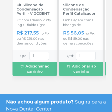
Kit Silicone de
Silicone de
S
Condensação
Condensação
E
Perfil
-
VIGODENT
Perfil Catalisador
-
D
VIGODENT
R
Kit com 1 denso Putty
Embalagem com 1
E
S
1Kg + 1 fluido Light
bisnaga de
p
Body 120g + 1
catalisador com 50g.
c
R$ 217,55
R$ 56,05
no
Pix
no
Pix
catalisador 60ml.
c
ou
R$ 229,00
nas
ou
R$ 59,00
nas
o
demais condições
demais condições
d
Qtd
:
Qtd
:
Adicionar ao
Adicionar ao
carrinho
carrinho
Não achou algum produto?
Sugira para a
Nova Dental Center