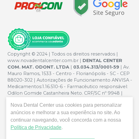
Copyright © 2024 | Todos os direitos reservados |
www.novadentalcenter.com.br |
DENTAL CENTER
COM. MAT. ODONT. LTDA
|
03.034.313/0001-59
| Av.
Mauro Ramos, 1533 - Centro - Florianópolis - SC - CEP
88020-302 | Autorizações de Funcionamento ANVISA -
Medicamentos:1.16.510-6 - Farmacêutico responsável:
Odilon Gomide Castanheira Neto. CRF/SC nº 9948 |
Política de Privacidade e Segurança - Fotos meramente
Nova Dental Center
usa cookies para personalizar
ilustrativas - Os preços e condições da loja virtual estão
anúncios e melhorar a sua experiência no site. Ao
sujeitos a alterações. Em caso de divergência de preços
no site, o valor válido é o do Carrinho de Compra. Não
continuar navegando, você concorda com a nossa
vendemos por atacado, por isso nos reservamos o
Política de Privacidade
.
direito de não atender compras de grandes volumes
pelo site.