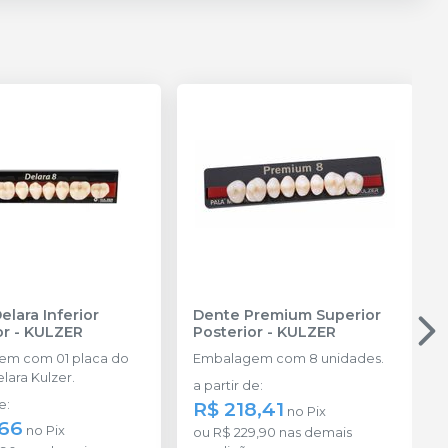
elara Inferior
Dente Premium Superior
or
-
KULZER
Posterior
-
KULZER
em com 01 placa do
Embalagem com 8 unidades.
lara Kulzer.
a partir de
:
de
:
R$ 218,41
no
Pix
,66
no
Pix
ou
R$ 229,90
nas demais