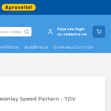
Faça seu login
ar por código
ou cadastre-se
eriféricos
Acadêmicos
Envie seu Currículo
Resinlay Speed Pattern
-
TDV