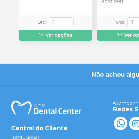
condições
Qtd
:
Qtd
:
Ver opções
Ver o
Não achou alg
Acompanhe
Redes S
Central do Cliente
Institucional