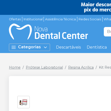
Ofertas
Institucional
Assistência Técnica
Redes Sociais
Wha
Categorias
Descartáveis
Dentística
Home
Prótese Laboratorial
Resina Acrílica
Kit Re