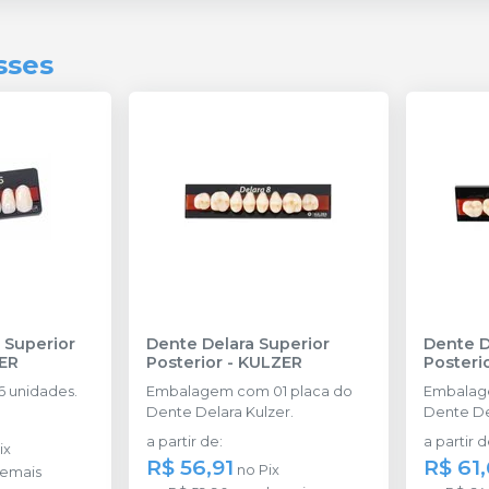
sses
 Superior
Dente Delara Superior
Dente D
ER
Posterior
-
KULZER
Posteri
 unidades.
Embalagem com 01 placa do
Embalag
Dente Delara Kulzer.
Dente De
a partir de
:
a partir 
ix
R$ 56,91
R$ 61
no
Pix
demais