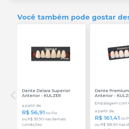
Você também pode gostar de
Dente Delara Superior
Dente Premium
Anterior
-
KULZER
Anterior
-
KULZ
Embalagem com 6
a partir de
:
R$ 56,91
a partir de
:
no
Pix
R$ 161,41
no
P
ou
R$ 59,90
nas demais
condições
ou
R$ 169,90
nas 