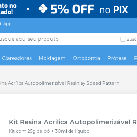
tsApp
Busc
Clareadores
Moldagem
Ortodontia
Prótese
P
sina Acrílica Autopolimerizável Resinlay Speed Pattern
Kit Resina Acrílica Autopolimerizável 
Kit com 25g de pó + 30ml de líquido.