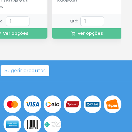
,90
nas demais
condições
es
td
:
Qtd
:
Ver opções
Ver opções
Sugerir produtos