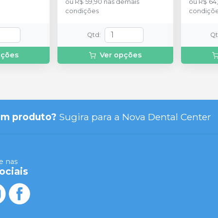
ou
R$ 59,90
nas demais
ou
R$ 64
condições
condiçõ
Qtd
:
Q
pções
Ver opções
um produto?
Sugira para a
Nova Dental Center
 nas
ociais