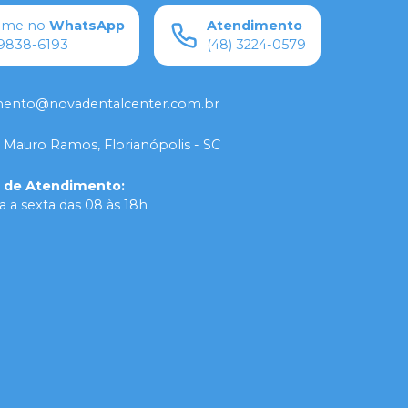
ame no
WhatsApp
Atendimento
9838-6193
(48) 3224-0579
mento@novadentalcenter.com.br
 Mauro Ramos, Florianópolis - SC
o de Atendimento
:
 a sexta das 08 às 18h