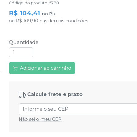
Código do produto
:
5788
R$ 104,41
no
Pix
ou
R$ 109,90
nas demais condições
Quantidade
:
Adicionar ao carrinho
Calcule frete e prazo
Não sei o meu CEP