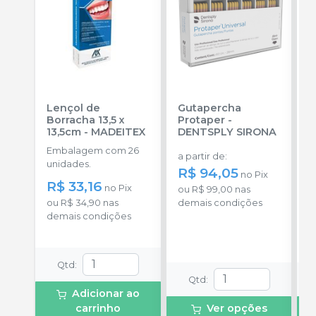
Lençol de
Gutapercha
L
Borracha 13,5 x
Protaper
-
13,5cm
-
MADEITEX
DENTSPLY SIRONA
S
Embalagem com 26
E
a partir de
:
unidades.
u
R$ 94,05
no
Pix
R$ 33,16
a
no
Pix
ou
R$ 99,00
nas
ou
R$ 34,90
nas
demais condições
demais condições
o
d
Qtd
:
Qtd
:
Adicionar ao
carrinho
Ver opções