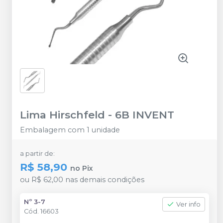
Lima Hirschfeld
-
6B INVENT
Embalagem com 1 unidade
a partir de:
R$ 58,90
no
Pix
ou
R$ 62,00
nas demais condições
Nº 3-7
Ver info
Cód.
16603