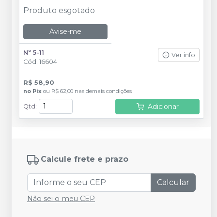
Produto esgotado
Avise-me
Nº 5-11
Ver info
Cód.
16604
R$ 58,90
no
Pix
ou
R$ 62,00
nas demais condições
Adicionar
Qtd
:
Calcule frete e prazo
Calcular
Não sei o meu CEP