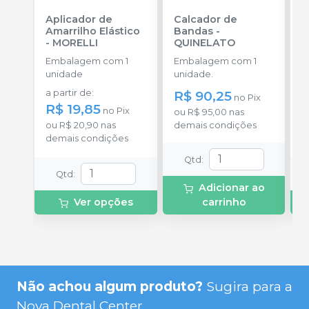
Aplicador de
Calcador de
E
Amarrilho Elástico
Bandas
-
P
-
MORELLI
QUINELATO
E
Embalagem com 1
Embalagem com 1
u
unidade
unidade.
a
a partir de
:
R$ 90,25
R
no
Pix
R$ 19,85
no
Pix
ou
R$ 95,00
nas
o
ou
R$ 20,90
nas
demais condições
c
demais condições
Qtd
:
Qtd
:
Adicionar ao
Ver opções
carrinho
Não achou algum produto?
Sugira para a
Nova Dental Center