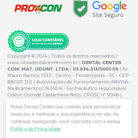
Copyright © 2024 | Todos os direitos reservados |
www.novadentalcenter.com.br |
DENTAL CENTER
COM. MAT. ODONT. LTDA
|
03.034.313/0001-59
| Av.
Mauro Ramos, 1533 - Centro - Florianópolis - SC - CEP
88020-302 | Autorizações de Funcionamento ANVISA -
Medicamentos:1.16.510-6 - Farmacêutico responsável:
Odilon Gomide Castanheira Neto. CRF/SC nº 9948 |
Política de Privacidade e Segurança - Fotos meramente
Nova Dental Center
usa cookies para personalizar
ilustrativas - Os preços e condições da loja virtual estão
sujeitos a alterações. Em caso de divergência de preços
anúncios e melhorar a sua experiência no site. Ao
no site, o valor válido é o do Carrinho de Compra. Não
continuar navegando, você concorda com a nossa
vendemos por atacado, por isso nos reservamos o
Política de Privacidade
.
direito de não atender compras de grandes volumes