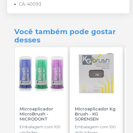
CA: 40093
Você também pode gostar
desses
Microaplicador
Microaplicador Kg
B
MicroBrush
-
Brush
-
KG
D
MICRODONT
SORENSEN
I
B
Embalagem com 100
Embalagem com 100
E
unidades.
aplicadores
u