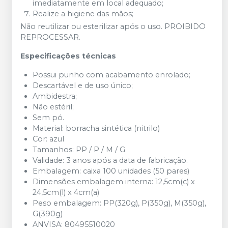
imediatamente em local adequado;
Realize a higiene das mãos;
Não reutilizar ou esterilizar após o uso. PROIBIDO
REPROCESSAR.
Especificações técnicas
Possui punho com acabamento enrolado;
Descartável e de uso único;
Ambidestra;
Não estéril;
Sem pó.
Material: borracha sintética (nitrilo)
Cor: azul
Tamanhos: PP / P / M / G
Validade: 3 anos após a data de fabricação.
Embalagem: caixa 100 unidades (50 pares)
Dimensões embalagem interna: 12,5cm(c) x
24,5cm(l) x 4cm(a)
Peso embalagem: PP(320g), P(350g), M(350g),
G(390g)
ANVISA: 80495510020