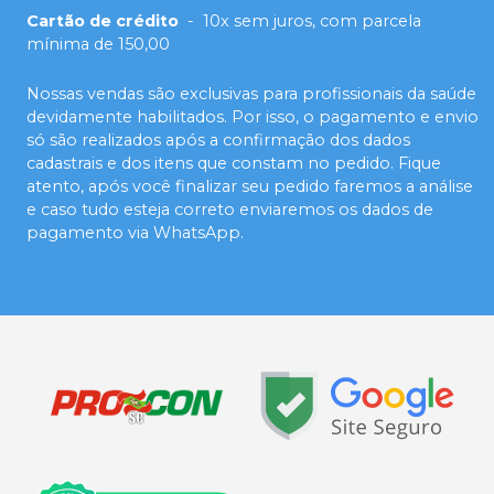
Cartão de crédito
-
10x sem juros, com parcela
mínima de 150,00
Nossas vendas são exclusivas para profissionais da saúde
devidamente habilitados. Por isso, o pagamento e envio
só são realizados após a confirmação dos dados
cadastrais e dos itens que constam no pedido. Fique
atento, após você finalizar seu pedido faremos a análise
e caso tudo esteja correto enviaremos os dados de
pagamento via WhatsApp.