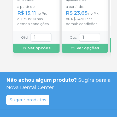
a partir de
:
a partir de
:
R
R$ 15,11
R$ 23,65
no
Pix
no
Pix
o
ou
R$ 15,90
nas
ou
R$ 24,90
nas
d
demais condições
demais condições
Qtd
:
Qtd
:
Ver opções
Ver opções
Não achou algum produto?
Sugira para a
Nova Dental Center
Sugerir produtos