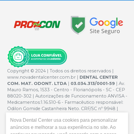
Copyright © 2024 | Todos os direitos reservados |
www.novadentalcenter.com.br |
DENTAL CENTER
COM. MAT. ODONT. LTDA
|
03.034.313/0001-59
| Av.
Mauro Ramos, 1533 - Centro - Florianópolis - SC - CEP
88020-302 | Autorizações de Funcionamento ANVISA -
Medicamentos:1.16.510-6 - Farmacêutico responsável:
Odilon Gomide Castanheira Neto. CRF/SC nº 9948 |
Política de Privacidade e Segurança - Fotos meramente
Nova Dental Center
usa cookies para personalizar
ilustrativas - Os preços e condições da loja virtual estão
anúncios e melhorar a sua experiência no site. Ao
sujeitos a alterações. Em caso de divergência de preços
no site, o valor válido é o do Carrinho de Compra. Não