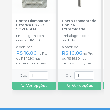
Ponta Diamantada
Ponta Diamantada
P
Esférica FG
-
KG
Cônica
I
SORENSEN
Extremidade
-
Arredondada FG
-
Embalagem com 1
Embalagem com 1
E
KG SORENSEN
unidade FG (alta
unidade.
u
rotação).
a partir de
:
a partir de
:
a
R$ 16,06
R$ 16,06
R
no
Pix
no
Pix
ou
R$ 16,90
nas
ou
R$ 16,90
nas
o
demais condições
demais condições
d
Qtd
:
Qtd
:
Ver opções
Ver opções