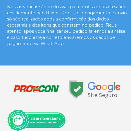
Nossas vendas são exclusivas para profissionais da saúde
devidamente habilitados. Por isso, o pagamento e envio
só são realizados após a confirmação dos dados
cadastrais e dos itens que constam no pedido. Fique
atento, após você finalizar seu pedido faremos a análise
e caso tudo esteja correto enviaremos os dados de
pagamento via WhatsApp.