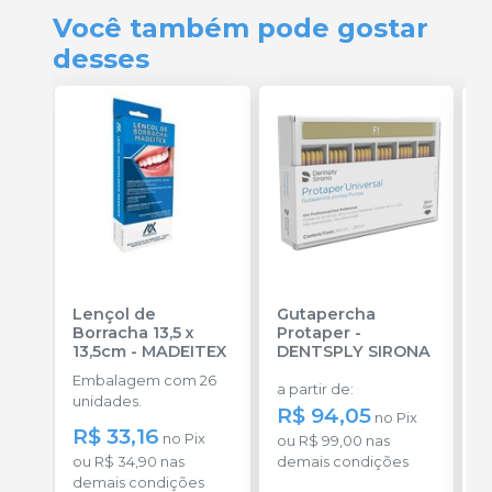
Você também pode gostar
desses
Lençol de
Gutapercha
L
Borracha 13,5 x
Protaper
-
13,5cm
-
MADEITEX
DENTSPLY SIRONA
S
Embalagem com 26
E
a partir de
:
unidades.
u
R$ 94,05
no
Pix
R$ 33,16
a
no
Pix
ou
R$ 99,00
nas
ou
R$ 34,90
nas
demais condições
demais condições
o