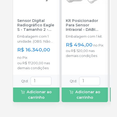
Sensor Digital
Kit Posicionador
S
Radiográfico Eagle
Para Sensor
I
S - Tamanho 2
-
Intraoral
-
DABI
S
DABI ATLANTE
ATLANTE
A
Embalagem com 1
Embalagem com 1 kit.
E
unidade. (OBS: Não
u
R$ 494,00
no
Pix
acompanha o kit de
R$ 16.340,00
R
ou
R$ 520,00
nas
posicionador)
demais condições
no
Pix
P
ou
R$ 17.200,00
nas
o
demais condições
d
Qtd
:
Qtd
:
Adicionar ao
Adicionar ao
carrinho
carrinho