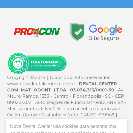
Copyright © 2024 | Todos os direitos reservados |
www.novadentalcenter.com.br |
DENTAL CENTER
COM. MAT. ODONT. LTDA
|
03.034.313/0001-59
| Av.
Mauro Ramos, 1533 - Centro - Florianópolis - SC - CEP
88020-302 | Autorizações de Funcionamento ANVISA -
Medicamentos:1.16.510-6 - Farmacêutico responsável:
Odilon Gomide Castanheira Neto. CRF/SC nº 9948 |
Política de Privacidade e Segurança - Fotos meramente
Nova Dental Center
usa cookies para personalizar
ilustrativas - Os preços e condições da loja virtual estão