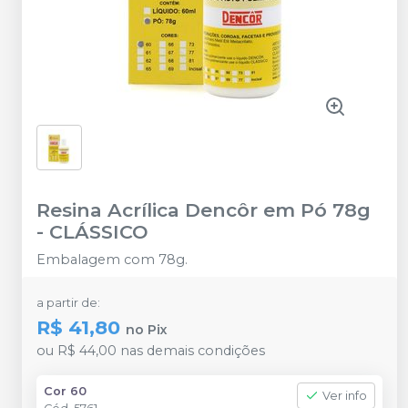
Resina Acrílica Dencôr em Pó 78g
-
CLÁSSICO
Embalagem com 78g.
a partir de:
R$ 41,80
no
Pix
ou
R$ 44,00
nas demais condições
Cor 60
Ver info