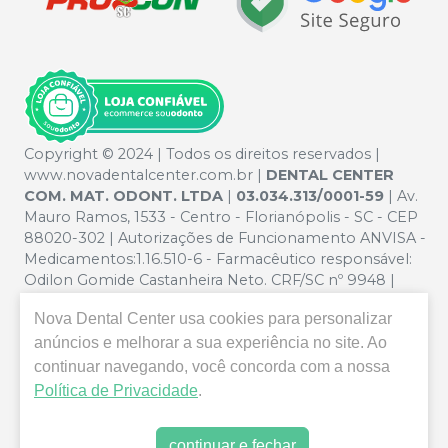
Copyright © 2024 | Todos os direitos reservados |
www.novadentalcenter.com.br |
DENTAL CENTER
COM. MAT. ODONT. LTDA
|
03.034.313/0001-59
| Av.
Mauro Ramos, 1533 - Centro - Florianópolis - SC - CEP
88020-302 | Autorizações de Funcionamento ANVISA -
Medicamentos:1.16.510-6 - Farmacêutico responsável:
Odilon Gomide Castanheira Neto. CRF/SC nº 9948 |
Política de Privacidade e Segurança - Fotos meramente
Nova Dental Center
usa cookies para personalizar
ilustrativas - Os preços e condições da loja virtual estão
sujeitos a alterações. Em caso de divergência de preços
anúncios e melhorar a sua experiência no site. Ao
no site, o valor válido é o do Carrinho de Compra. Não
continuar navegando, você concorda com a nossa
vendemos por atacado, por isso nos reservamos o
Política de Privacidade
.
direito de não atender compras de grandes volumes
pelo site.
continuar e fechar