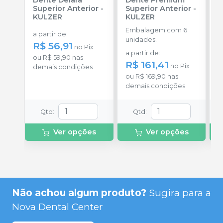
Dente Delara
Dente Premium
D
Superior Anterior
-
Superior Anterior
-
S
KULZER
KULZER
-
Embalagem com 6
E
a partir de
:
unidades.
p
R$ 56,91
no
Pix
D
a partir de
:
a
ou
R$ 59,90
nas
R$ 161,41
R
no
Pix
demais condições
ou
R$ 169,90
nas
o
demais condições
d
Qtd
:
Qtd
:
Ver opções
Ver opções
Não achou algum produto?
Sugira para a
Nova Dental Center