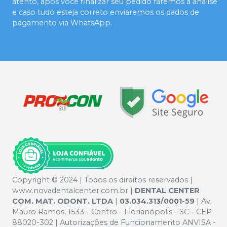
atento, após você finalizar seu pedido faremos a análise
e caso tudo esteja correto enviaremos os dados de
pagamento via WhatsApp.
Copyright © 2024 | Todos os direitos reservados |
www.novadentalcenter.com.br |
DENTAL CENTER
COM. MAT. ODONT. LTDA
|
03.034.313/0001-59
| Av.
Mauro Ramos, 1533 - Centro - Florianópolis - SC - CEP
88020-302 | Autorizações de Funcionamento ANVISA -