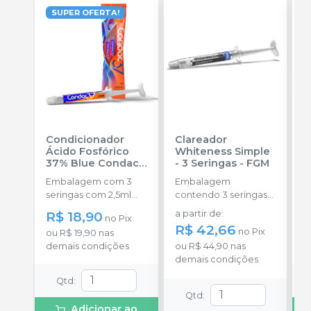
SUPER OFERTA!
Condicionador
Clareador
K
Ácido Fosfórico
Whiteness Simple
F
37% Blue Condac
-
- 3 Seringas
-
FGM
S
FGM
Embalagem com 3
Embalagem
E
seringas com 2,5ml
contendo 3 seringas
s
cada uma e 3
com 3g de gel cada
A
R$ 18,90
a partir de
:
R
no
Pix
ponteiras para
uma.
4
R$ 42,66
no
Pix
ou
R$ 19,90
nas
o
aplicação.
pl
demais condições
ou
R$ 44,90
nas
d
s
demais condições
f
l
Qtd
:
Qtd
:
Adicionar ao