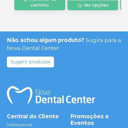
carrinho
Ver opções
Não achou algum produto?
Sugira para a
Nova Dental Center
Sugerir produtos
Central do Cliente
Promoções e
Eventos
Institucional