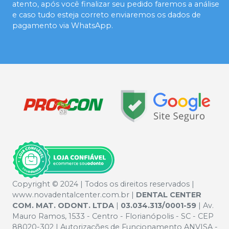
atento, após você finalizar seu pedido faremos a análise
e caso tudo esteja correto enviaremos os dados de
pagamento via WhatsApp.
Copyright © 2024 | Todos os direitos reservados |
www.novadentalcenter.com.br |
DENTAL CENTER
COM. MAT. ODONT. LTDA
|
03.034.313/0001-59
| Av.
Mauro Ramos, 1533 - Centro - Florianópolis - SC - CEP
88020-302 | Autorizações de Funcionamento ANVISA -