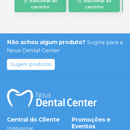
Adicionar ao
Adicionar ao
carrinho
carrinho
Não achou algum produto?
Sugira para a
Nova Dental Center
Sugerir produtos
Central do Cliente
Promoções e
Eventos
Institucional