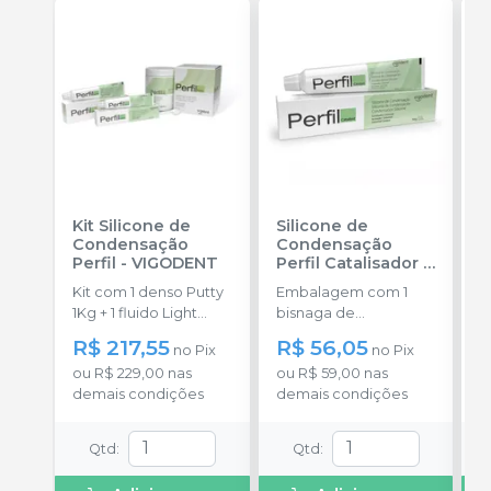
Kit Silicone de
Silicone de
S
Condensação
Condensação
E
Perfil
-
VIGODENT
Perfil Catalisador
-
D
VIGODENT
R
Kit com 1 denso Putty
Embalagem com 1
E
S
1Kg + 1 fluido Light
bisnaga de
p
Body 120g + 1
catalisador com 50g.
c
R$ 217,55
R$ 56,05
no
Pix
no
Pix
catalisador 60ml.
c
ou
R$ 229,00
nas
ou
R$ 59,00
nas
o
demais condições
demais condições
d
Qtd
:
Qtd
: