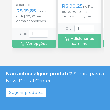
a
a partir de
:
R$ 90,25
R
no
Pix
R$ 19,85
no
Pix
ou
R$ 95,00
nas
o
ou
R$ 20,90
nas
demais condições
c
demais condições
Qtd
:
Qtd
:
Adicionar ao
Ver opções
carrinho
Não achou algum produto?
Sugira para a
Nova Dental Center
Sugerir produtos