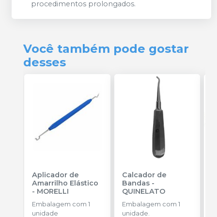
procedimentos prolongados.
Você também pode gostar
desses
Aplicador de
Calcador de
E
Amarrilho Elástico
Bandas
-
P
-
MORELLI
QUINELATO
E
Embalagem com 1
Embalagem com 1
u
unidade
unidade.