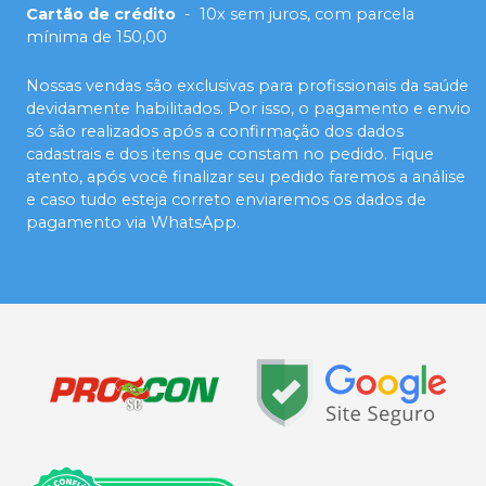
Cartão de crédito
-
10x sem juros, com parcela
mínima de 150,00
Nossas vendas são exclusivas para profissionais da saúde
devidamente habilitados. Por isso, o pagamento e envio
só são realizados após a confirmação dos dados
cadastrais e dos itens que constam no pedido. Fique
atento, após você finalizar seu pedido faremos a análise
e caso tudo esteja correto enviaremos os dados de
pagamento via WhatsApp.