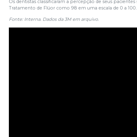
Os dentistas classificaram a percepção de seus paciente
Tratamento de Flúor como 98 em uma escala de 0 a 100.
Fonte: Interna. Dados da 3M em arquivo.