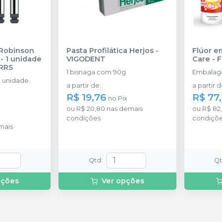
 Robinson
Pasta Profilática Herjos
-
Flúor e
- 1 unidade
VIGODENT
Care
-
RRS
1 bisnaga com 90g
Embalag
 unidade.
a partir de
:
a partir 
R$ 19,76
R$ 77
no
Pix
ou
R$ 20,80
nas demais
ou
R$ 82
condições
condiçõ
mais
Qtd
:
Q
pções
Ver opções