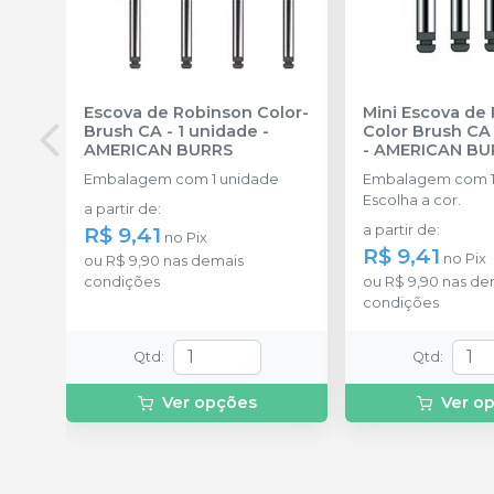
Escova de Robinson Color-
Mini Escova de
Brush CA - 1 unidade
-
Color Brush CA 
AMERICAN BURRS
-
AMERICAN BU
Embalagem com 1 unidade
Embalagem com 1
Escolha a cor.
a partir de
:
R$ 9,41
a partir de
:
no
Pix
R$ 9,41
no
Pix
ou
R$ 9,90
nas demais
condições
ou
R$ 9,90
nas de
condições
Qtd
:
Qtd
:
Ver opções
Ver o