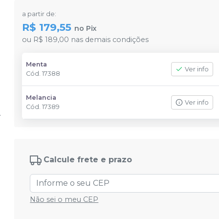
a partir de:
R$ 179,55
no
Pix
ou
R$ 189,00
nas demais condições
Menta
Ver info
Cód.
17388
Melancia
Ver info
Cód.
17389
Calcule frete e prazo
Não sei o meu CEP