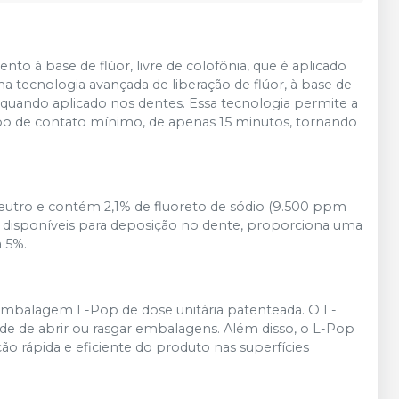
o à base de flúor, livre de colofônia, que é aplicado
a tecnologia avançada de liberação de flúor, à base de
 quando aplicado nos dentes. Essa tecnologia permite a
empo de contato mínimo, de apenas 15 minutos, tornando
utro e contém 2,1% de fluoreto de sódio (9.500 ppm
te disponíveis para deposição no dente, proporciona uma
a 5%.
embalagem L-Pop de dose unitária patenteada. O L-
ade de abrir ou rasgar embalagens. Além disso, o L-Pop
ação rápida e eficiente do produto nas superfícies