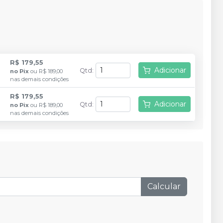
R$ 179,55
Adicionar
Qtd
:
no
Pix
ou
R$ 189,00
nas demais condições
R$ 179,55
Adicionar
Qtd
:
no
Pix
ou
R$ 189,00
nas demais condições
Calcular