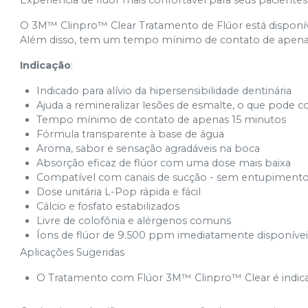
Experiência de flúor mais confortável para seus pacientes
O 3M™ Clinpro™ Clear Tratamento de Flúor está disponív
Além disso, tem um tempo mínimo de contato de apenas
Indicação
:
Indicado para alívio da hipersensibilidade dentinária
Ajuda a remineralizar lesões de esmalte, o que pode c
Tempo mínimo de contato de apenas 15 minutos
Fórmula transparente à base de água
Aroma, sabor e sensação agradáveis na boca
Absorção eficaz de flúor com uma dose mais baixa
Compatível com canais de sucção - sem entupiment
Dose unitária L-Pop rápida e fácil
Cálcio e fosfato estabilizados
Livre de colofônia e alérgenos comuns
Íons de flúor de 9.500 ppm imediatamente disponívei
Aplicações Sugeridas
O Tratamento com Flúor 3M™ Clinpro™ Clear é indicad