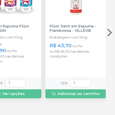
m Espuma Flúor
Flúor Dent em Espuma -
FGM
Framboesa
-
VILLEVIE
em com 100g.
Embalagem com 100g.
de
:
R$ 43,70
no
Pix
,90
no
Pix
ou
R$ 46,00
nas demais
,00
nas demais
condições
es
td
:
Qtd
:
Ver opções
Adicionar ao carrinho