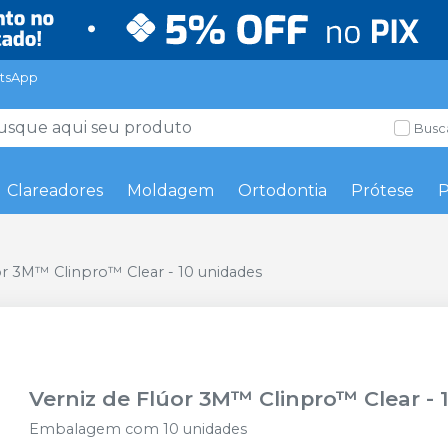
tsApp
Busc
Clareadores
Moldagem
Ortodontia
Prótese
P
or 3M™ Clinpro™ Clear - 10 unidades
Verniz de Flúor 3M™ Clinpro™ Clear - 
Embalagem com 10 unidades