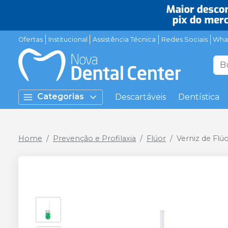
Ofertas
Institucional
Assistência Técnica
Redes Sociais
Wha
Categorias
Descartáveis
Dentística
Home
Prevenção e Profilaxia
Flúor
Verniz de Flú