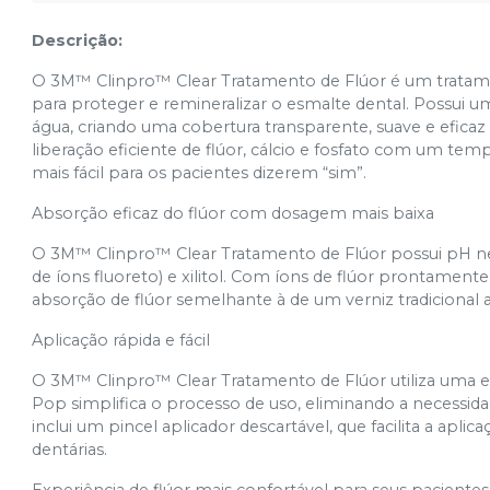
Descrição:
O 3M™ Clinpro™ Clear Tratamento de Flúor é um tratament
para proteger e remineralizar o esmalte dental. Possui um
água, criando uma cobertura transparente, suave e eficaz
liberação eficiente de flúor, cálcio e fosfato com um t
mais fácil para os pacientes dizerem “sim”.
Absorção eficaz do flúor com dosagem mais baixa
O 3M™ Clinpro™ Clear Tratamento de Flúor possui pH ne
de íons fluoreto) e xilitol. Com íons de flúor prontamen
absorção de flúor semelhante à de um verniz tradicional 
Aplicação rápida e fácil
O 3M™ Clinpro™ Clear Tratamento de Flúor utiliza uma 
Pop simplifica o processo de uso, eliminando a necessid
inclui um pincel aplicador descartável, que facilita a aplic
dentárias.