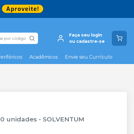
Faça seu login
ar por código
ou cadastre-se
eriféricos
Acadêmicos
Envie seu Currículo
10 unidades
-
SOLVENTUM