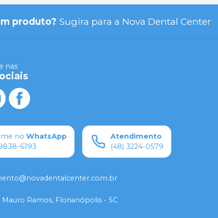
um produto?
Sugira para a
Nova Dental Center
 nas
ociais
ame no
WhatsApp
Atendimento
9838-6193
(48) 3224-0579
mento@novadentalcenter.com.br
 Mauro Ramos, Florianópolis - SC