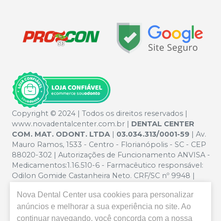
Copyright © 2024 | Todos os direitos reservados |
www.novadentalcenter.com.br |
DENTAL CENTER
COM. MAT. ODONT. LTDA
|
03.034.313/0001-59
| Av.
Mauro Ramos, 1533 - Centro - Florianópolis - SC - CEP
88020-302 | Autorizações de Funcionamento ANVISA -
Medicamentos:1.16.510-6 - Farmacêutico responsável:
Odilon Gomide Castanheira Neto. CRF/SC nº 9948 |
Política de Privacidade e Segurança - Fotos meramente
Nova Dental Center
usa cookies para personalizar
ilustrativas - Os preços e condições da loja virtual estão
sujeitos a alterações. Em caso de divergência de preços
anúncios e melhorar a sua experiência no site. Ao
no site, o valor válido é o do Carrinho de Compra. Não
continuar navegando, você concorda com a nossa