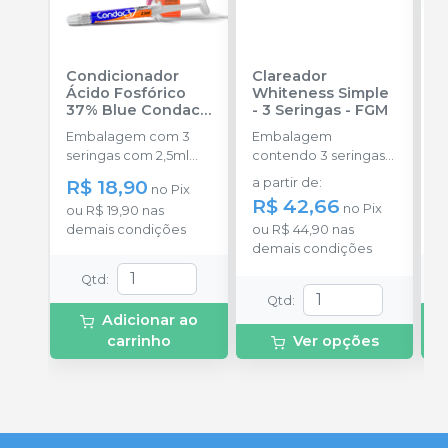
Condicionador
Clareador
K
Ácido Fosfórico
Whiteness Simple
F
37% Blue Condac
-
- 3 Seringas
-
FGM
S
FGM
Embalagem com 3
Embalagem
E
seringas com 2,5ml
contendo 3 seringas
s
cada uma e 3
com 3g de gel cada
A
R$ 18,90
a partir de
:
R
no
Pix
ponteiras para
uma.
4
R$ 42,66
no
Pix
ou
R$ 19,90
nas
o
aplicação.
pl
demais condições
ou
R$ 44,90
nas
d
s
demais condições
f
l
Qtd
:
Qtd
:
Adicionar ao
carrinho
Ver opções