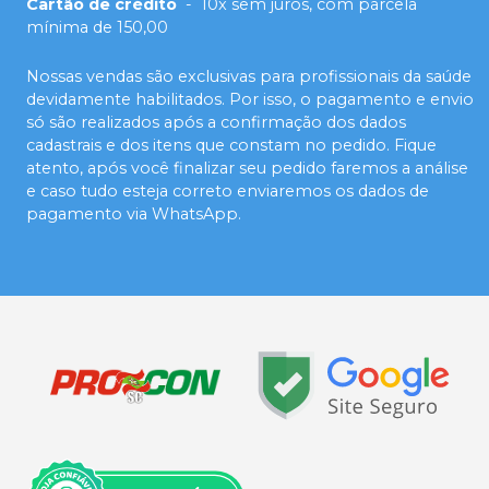
Cartão de crédito
-
10x sem juros, com parcela
mínima de 150,00
Nossas vendas são exclusivas para profissionais da saúde
devidamente habilitados. Por isso, o pagamento e envio
só são realizados após a confirmação dos dados
cadastrais e dos itens que constam no pedido. Fique
atento, após você finalizar seu pedido faremos a análise
e caso tudo esteja correto enviaremos os dados de
pagamento via WhatsApp.