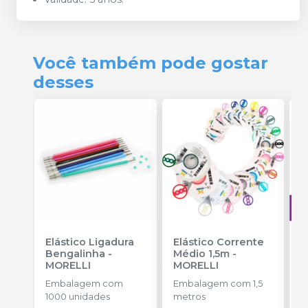
Você também pode gostar
desses
Elástico Ligadura
Elástico Corrente
A
Bengalinha
-
Médio 1,5m
-
O
MORELLI
MORELLI
T
-
Embalagem com
Embalagem com 1,5
E
1000 unidades
metros
S