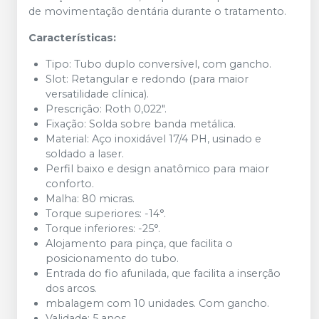
de movimentação dentária durante o tratamento.
Características:
Tipo: Tubo duplo conversível, com gancho.​
Slot: Retangular e redondo (para maior
versatilidade clínica).​
Prescrição: Roth 0,022".​
Fixação: Solda sobre banda metálica.​
Material: Aço inoxidável 17/4 PH, usinado e
soldado a laser.​
Perfil baixo e design anatômico para maior
conforto.​
Malha: 80 micras.​
Torque superiores: -14°.​
Torque inferiores: -25°.​
Alojamento para pinça, que facilita o
posicionamento do tubo.
Entrada do fio afunilada, que facilita a inserção
dos arcos.
mbalagem com 10 unidades. Com gancho.
Validade: 5 anos.