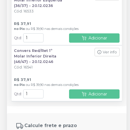
Molar Inferior Esquerda
(36/37) - 20.12.0236
Cód.
16533
R$ 37,91
no
Pix
ou
R$ 39,90
nas demais condições
Adicionar
Qtd
:
Convers Red/Ret 1º
Ver info
Molar Inferior Direita
(46/47) - 20.12.0246
Cód.
16541
R$ 37,91
no
Pix
ou
R$ 39,90
nas demais condições
Adicionar
Qtd
:
Calcule frete e prazo