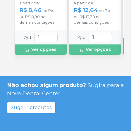
a partir de
:
a partir de
:
R
R$ 8,46
R$ 12,64
no
Pix
no
Pix
o
ou
R$ 8,90
nas
ou
R$ 13,30
nas
d
demais condições
demais condições
Qtd
:
Qtd
:
Ver opções
Ver opções
Não achou algum produto?
Sugira para a
Nova Dental Center
Sugerir produtos