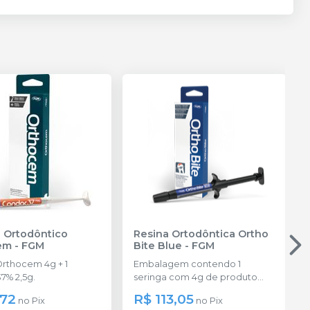
 Ortodôntico
Resina Ortodôntica Ortho
em
-
FGM
Bite Blue
-
FGM
Orthocem 4g + 1
Embalagem contendo 1
7% 2,5g.
seringa com 4g de produto
disponível na cor azul.
,72
R$ 113,05
no
Pix
no
Pix