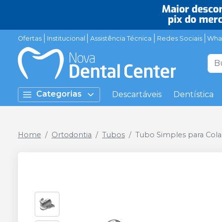
Ofertas
Institucional
Assistência Técnica
Redes Sociais
Wha
Categorias
Descartáveis
Dentística
Home
Ortodontia
Tubos
Tubo Simples para Col