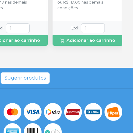
,49
nas demais
ou
R$ 119,00
nas demais
es
condições
td
:
Qtd
:
cionar ao carrinho
Adicionar ao carrinho
Sugerir produtos