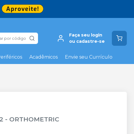
Faça seu login
ar por código
ou cadastre-se
eriféricos
Acadêmicos
Envie seu Currículo
2
-
ORTHOMETRIC