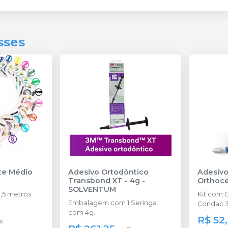
sses
nte Médio
Adesivo Ortodôntico
Adesivo
Transbond XT - 4g
-
Orthoc
SOLVENTUM
,5 metros
Kit com 
Embalagem com 1 Seringa
Condac 3
com 4g.
R$ 52
x