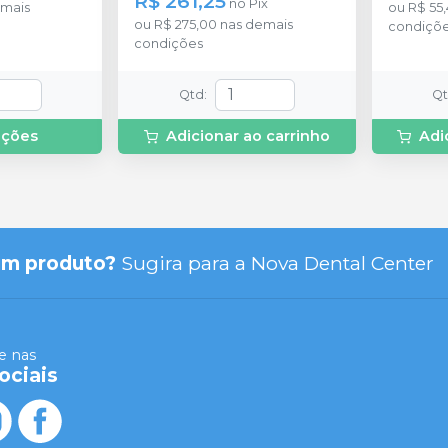
R$ 261,25
no
Pix
mais
ou
R$ 55
ou
R$ 275,00
nas demais
condiçõ
condições
Qtd
:
Q
pções
Adicionar ao carrinho
Adi
um produto?
Sugira para a
Nova Dental Center
 nas
ociais