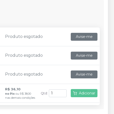
Produto esgotado
Avise-me
Produto esgotado
Avise-me
Produto esgotado
Avise-me
R$ 36,10
Adicionar
Qtd
:
no
Pix
ou
R$ 38,00
nas demais condições
R$ 36,10
Adicionar
Qtd
:
no
Pix
ou
R$ 38,00