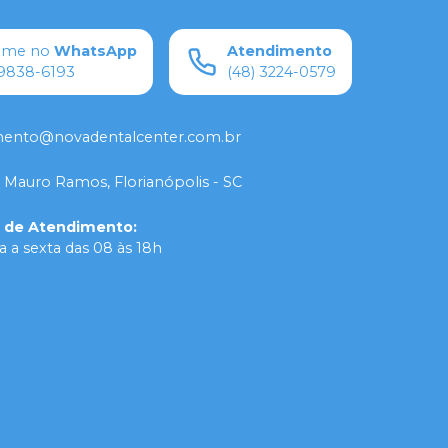
ame no
WhatsApp
Atendimento
9838-6193
(48) 3224-0579
mento@novadentalcenter.com.br
 Mauro Ramos, Florianópolis - SC
o de Atendimento
:
 a sexta das 08 às 18h