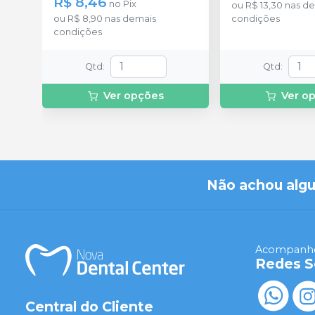
R$ 8,46
no
Pix
ou
R$ 13,30
nas de
ou
R$ 8,90
nas demais
condições
condições
Qtd
:
Qtd
:
Ver opções
Ver o
Não achou alg
Acompanhe
Redes S
Central do Cliente