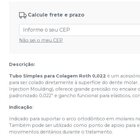
Cód.
16701
Calcule frete e prazo
2º Molar Inferior Esquerda (37) -
20.02.1037
Ver info
Cód.
16702
2º Molar Inferior Direita (47) -
Não sei o meu CEP
20.02.1047
Ver info
Cód.
16703
Convers 1º Molar Superior Direita (16) -
Descrição:
20.02.1116
Ver info
Cód.
16704
Tubo Simples para Colagem Roth 0,022
é um acessóri
para ser colado diretamente à superfície do dente mola
Convers 1º Molar Superior Esquerda
Injection Moulding), oferece grande precisão no encaixe 
(26) - 20.02.1126
Ver info
padronizado 0,022” e gancho funcional para elásticos, co
Cód.
16705
Indicação
:
Convers 1º Molar Inferior Esquerda (36)
- 20.02.1136
Ver info
Indicado para suportar o arco ortodôntico em molares na
Cód.
16706
Também pode ser utilizado como ponto de apoio para elá
Convers 1º Molar Inferior Direita (46) -
movimentos dentários durante o tratamento.
20.02.1146
Ver info