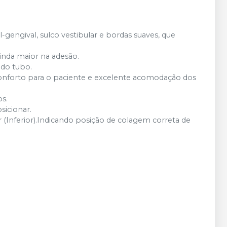
nas demais condições
-gengival, sulco vestibular e bordas suaves, que
inda maior na adesão.
 do tubo.
onforto para o paciente e excelente acomodação dos
os.
sicionar.
(Inferior).Indicando posição de colagem correta de