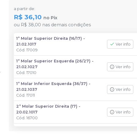
a partir de:
R$ 36,10
no
Pix
ou
R$ 38,00
nas demais condições
1º Molar Superior Direita (16/17) -
21.02.1017
Ver info
Cód.
17009
1º Molar Superior Esquerda (26/27) -
21.02.1027
Ver info
Cód.
17010
1º Molar Inferior Esquerda (36/37) -
21.02.1037
Ver info
Cód.
17011
2º Molar Superior Direita (17) -
20.02.1017
Ver info
Cód.
16700
2º Molar Superior Esquerda (27) -
20.02.1027
Ver info