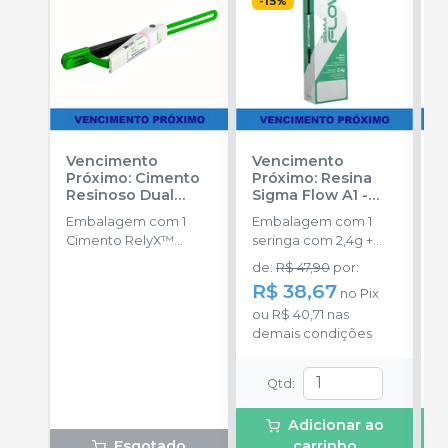
-
15
%
Vencimento
Vencimento
V
Próximo: Cimento
Próximo: Resina
P
Resinoso Dual
Sigma Flow A1
-
R
RelyX™ Ultimate
DFL
V
Embalagem com 1
Embalagem com 1
E
Clicker - A1
-
Cimento RelyX™
seringa com 2,4g +
s
SOLVENTUM
Ultimate Clicke de
pontas aplicadoras.
p
de
:
R$ 47,90
por
:
d
4,5g.
R$ 38,67
R
no
Pix
ou
R$ 40,71
nas
o
demais condições
d
Qtd
:
Adicionar ao
Esgotado
carrinho