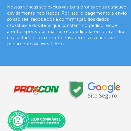
Nossas vendas são exclusivas para profissionais da saúde
devidamente habilitados. Por isso, o pagamento e envio
só são realizados após a confirmação dos dados
cadastrais e dos itens que constam no pedido. Fique
atento, após você finalizar seu pedido faremos a análise
e caso tudo esteja correto enviaremos os dados de
pagamento via WhatsApp.