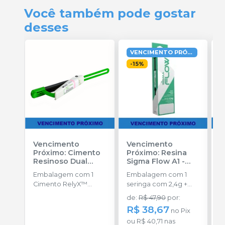
Você também pode gostar
desses
VENCIMENTO PRÓXIMO
-
15
%
Vencimento
Vencimento
V
Próximo: Cimento
Próximo: Resina
P
Resinoso Dual
Sigma Flow A1
-
R
RelyX™ Ultimate
DFL
V
Embalagem com 1
Embalagem com 1
E
Clicker - A1
-
Cimento RelyX™
seringa com 2,4g +
s
SOLVENTUM
Ultimate Clicke de
pontas aplicadoras.
p
de
:
R$ 47,90
por
:
d
4,5g.
R$ 38,67
R
no
Pix
ou
R$ 40,71
nas
o