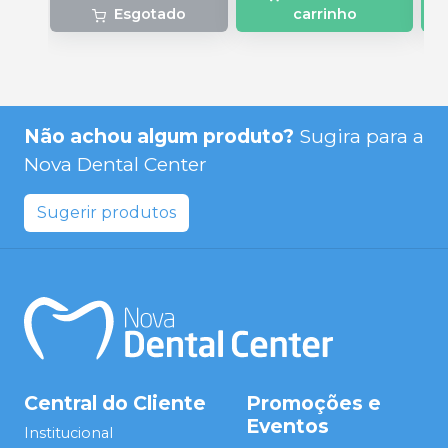
Esgotado
carrinho
Não achou algum produto?
Sugira para a
Nova Dental Center
Sugerir produtos
Central do Cliente
Promoções e
Eventos
Institucional