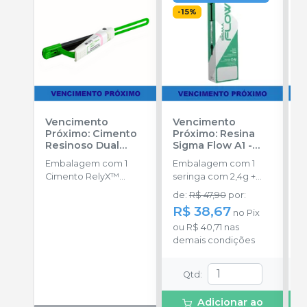
-
15
%
Vencimento
Vencimento
V
Próximo: Cimento
Próximo: Resina
P
Resinoso Dual
Sigma Flow A1
-
R
RelyX™ Ultimate
DFL
V
Embalagem com 1
Embalagem com 1
E
Clicker - A1
-
Cimento RelyX™
seringa com 2,4g +
s
SOLVENTUM
Ultimate Clicke de
pontas aplicadoras.
p
de
:
R$ 47,90
por
:
d
4,5g.
R$ 38,67
R
no
Pix
ou
R$ 40,71
nas
o
demais condições
d
Qtd
:
Adicionar ao