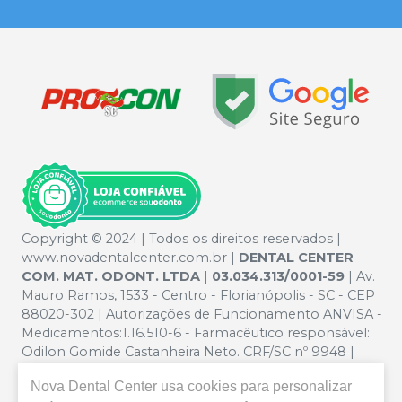
Copyright © 2024 | Todos os direitos reservados |
www.novadentalcenter.com.br |
DENTAL CENTER
COM. MAT. ODONT. LTDA
|
03.034.313/0001-59
| Av.
Mauro Ramos, 1533 - Centro - Florianópolis - SC - CEP
88020-302 | Autorizações de Funcionamento ANVISA -
Medicamentos:1.16.510-6 - Farmacêutico responsável:
Odilon Gomide Castanheira Neto. CRF/SC nº 9948 |
Política de Privacidade e Segurança - Fotos meramente
Nova Dental Center
usa cookies para personalizar
ilustrativas - Os preços e condições da loja virtual estão