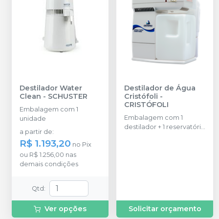
Destilador Water
Destilador de Água
Clean
-
SCHUSTER
Cristófoli
-
CRISTÓFOLI
Embalagem com 1
Embalagem com 1
unidade
destilador + 1 reservatório
a partir de
:
para água comum + 1
R$ 1.193,20
no
Pix
reservatório para água
ou
R$ 1.256,00
nas
destilada + 3 filtros de
demais condições
carvão ativado + 1 filtro
da resistência + 1 clip de
metal e 1 manual de
Qtd
:
instruções.
Ver opções
Solicitar orçamento